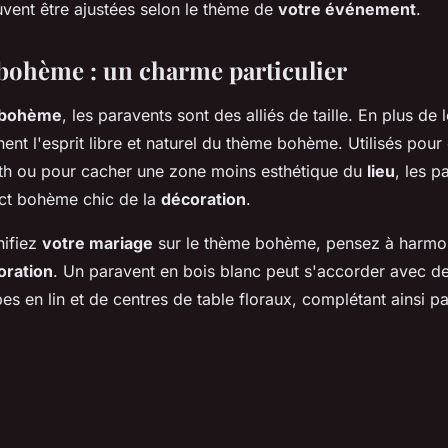
uvent être ajustées selon le thème de
votre événement
.
bohème : un charme particulier
 bohème
, les paravents sont des alliés de taille. En plus de 
rnent l'esprit libre et naturel du thème bohème. Utilisés pour
th ou pour cacher une zone moins esthétique du
lieu
, les p
ect bohème chic de la
décoration
.
nifiez
votre mariage
sur le thème bohème, pensez à harmon
oration
. Un paravent en bois blanc peut s'accorder avec d
s en lin et de centres de table floraux, complétant ainsi p