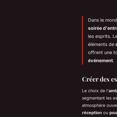
Dans le mon
soirée d'entr
les esprits. L
éléments de
offrent une t
événement
.
Créer des e
Le choix de l'
amb
segmentant les e
atmosphère ouvert
réception
ou
pou