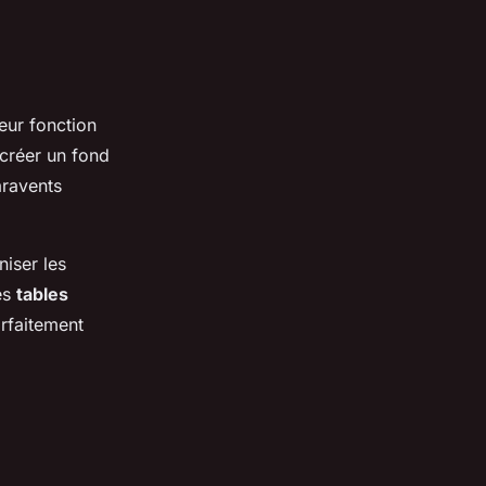
leur fonction
 créer un fond
aravents
iser les
es
tables
arfaitement