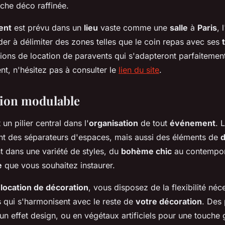
che déco raffinée.
ent
est prévu dans un
lieu
vaste comme une
salle
à
Paris
, 
der à délimiter des zones telles que le coin repas avec ses
ions de location de paravents qui s'adapteront parfaitemen
t, n'hésitez pas à consulter le
lien du site
.
tion modulable
 un pilier central dans l'
organisation
de tout
événement
. 
nt des séparateurs d'espaces, mais aussi des éléments de
d
ent dans une variété de styles, du
bohème chic
au contempor
e
que vous souhaitez instaurer.
a
location de décoration
, vous disposez de la flexibilité néc
s qui s'harmonisent avec le reste de
votre décoration
. Des
un effet design, ou en végétaux artificiels pour une touche 