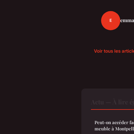
emma
E
Voir tous les artic
Actu — À lire 
Peut-on accéder fa
meuble à Montpell