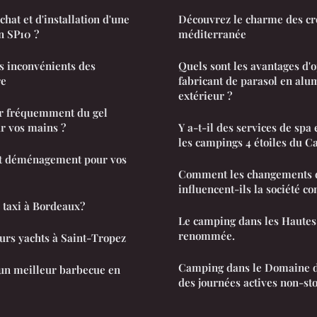
chat et d'installation d'une
Découvrez le charme des cr
on SP10 ?
méditerranée
es inconvénients des
Quels sont les avantages d'
re
fabricant de parasol en al
extérieur ?
gel
r vos mains ?
Y a-t-il des services de spa
les campings 4 étoiles du Ca
st déménagement pour vos
Comment les changements
influencent-ils la société c
r taxi à Bordeaux?
Le camping dans les Hautes 
renommée.
eurs yachts à Saint-Tropez
Camping dans le Domaine d
n meilleur barbecue en
des journées actives non-st