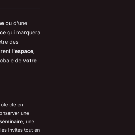
me
ou d'une
ce
qui marquera
être des
rent l'
espace
,
globale de
votre
ôle clé en
conserver une
séminaire
, une
es invités tout en