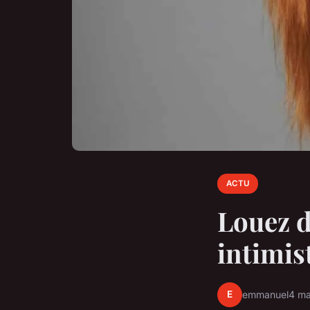
ACTU
Louez d
intimis
E
emmanuel
4 ma