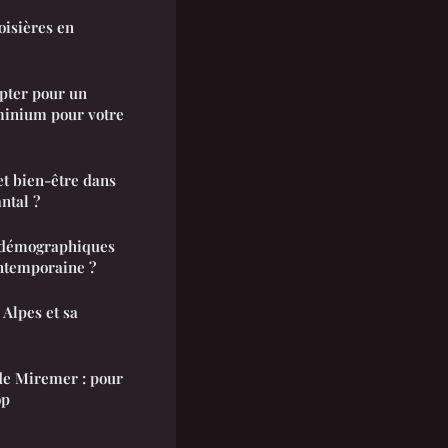
oisières en
opter pour un
uminium pour votre
 et bien-être dans
ntal ?
 démographiques
ontemporaine ?
Alpes et sa
e Miremer : pour
op