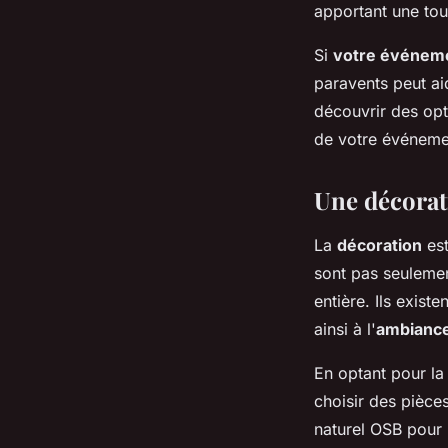
apportant une tou
Si
votre événem
paravents peut ai
découvrir des opt
de votre événemen
Une décora
La
décoration
est
sont pas seuleme
entière. Ils exist
ainsi à l'
ambianc
En optant pour l
choisir des pièce
naturel OSB pour 