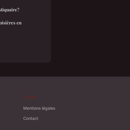
stiquaire?
oisières en
LÉGAL
Mentions légales
Contact