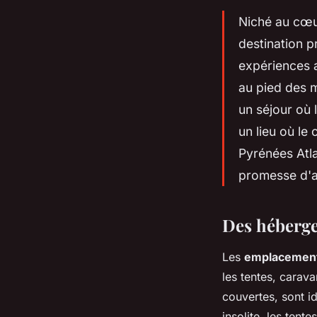
Niché au cœu
destination p
expériences a
au pied des 
un séjour où 
un lieu où le
Pyrénées Atla
promesse d'av
Des héberge
Les
emplacemen
les tentes, carav
couvertes, sont i
insolite, les ten