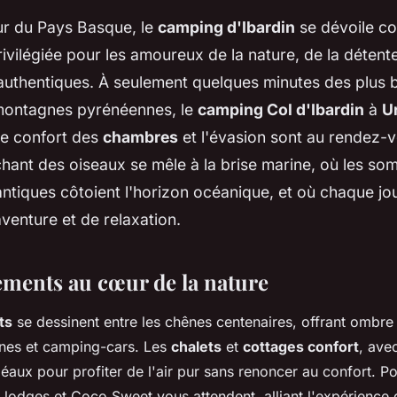
r du Pays Basque, le
camping d'Ibardin
se dévoile c
rivilégiée pour les amoureux de la nature, de la détente
uthentiques. À seulement quelques minutes des plus b
montagnes pyrénéennes, le
camping Col d'Ibardin
à
U
le confort des
chambres
et l'évasion sont au rendez-
 chant des oiseaux se mêle à la brise marine, où les s
ntiques côtoient l'horizon océanique, et où chaque jo
enture et de relaxation.
ments au cœur de la nature
ts
se dessinent entre les chênes centenaires, offrant ombre 
anes et camping-cars. Les
chalets
et
cottages confort
, ave
déaux pour profiter de l'air pur sans renoncer au confort. Po
tes lodges et Coco Sweet vous attendent, alliant l'expérienc