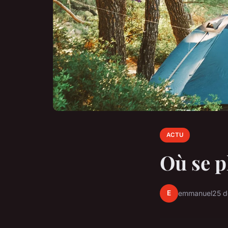
ACTU
Où se p
E
emmanuel
25 