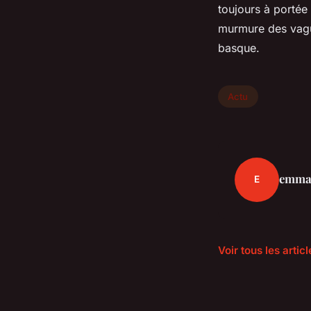
toujours à portée
murmure des vague
basque.
Actu
emma
E
Voir tous les artic