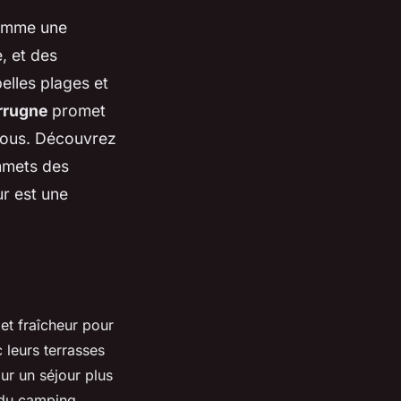
omme une
, et des
elles plages et
rrugne
promet
vous. Découvrez
ommets des
ur est une
et fraîcheur pour
c leurs terrasses
ur un séjour plus
e du camping