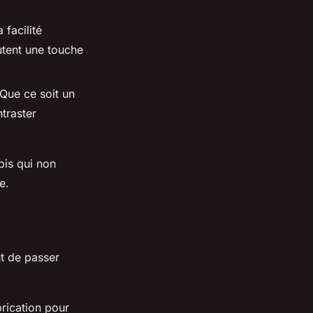
 facilité
utent une touche
 Que ce soit un
traster
pis qui non
e.
t de passer
brication pour