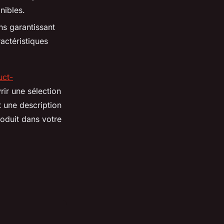
nibles.
ns garantissant
actéristiques
uct-
rir une sélection
t une description
produit dans votre