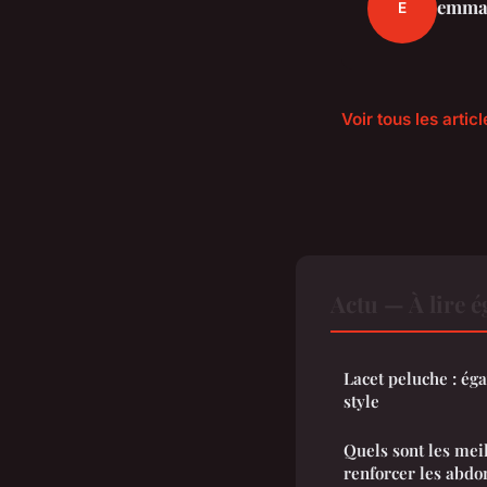
emma
E
Voir tous les artic
Actu — À lire 
Lacet peluche : ég
style
Quels sont les mei
renforcer les abd