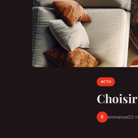
ACTU
Choisir
E
emmanuel
22 m