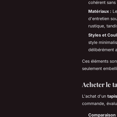
cohérent sans 
Matériaux :
Le 
d'entretien so
rustique, tandi
Styles et Coul
style minimali
délibérément a
Ces éléments sont
seulement embelli
Acheter le t
L'achat d'un
tapi
commande, évaluez 
Comparaison Q