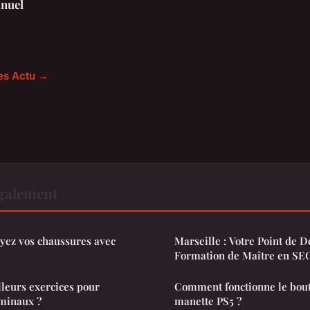
nuel
les Actu →
également
ayez vos chaussures avec
Marseille : Votre Point de 
Formation de Maître en SE
lleurs exercices pour
Comment fonctionne le bout
ominaux ?
manette PS5 ?