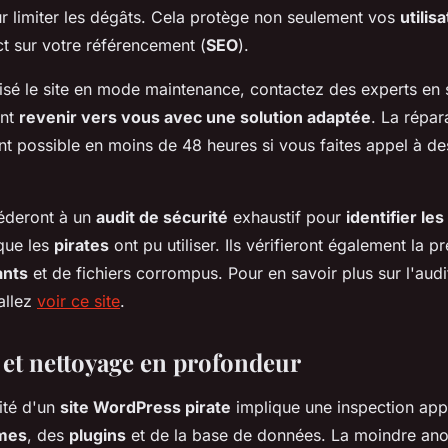
 limiter les dégâts. Cela protège non seulement vos
utilis
t sur votre référencement (
SEO
).
isé le site en mode maintenance, contactez des experts en 
ant
revenir vers vous avec une solution adaptée
. La répa
t possible en moins de 48 heures si vous faites appel à de
éderont à un
audit de sécurité
exhaustif pour
identifier les 
que les
pirates
ont pu utiliser. Ils vérifieront également la 
ants
et de fichiers corrompus. Pour en savoir plus sur l'audi
allez
voir ce site
.
 et nettoyage en profondeur
ité d'un
site WordPress pirate
implique une inspection app
mes
, des
plugins
et de la base de données. La moindre ano