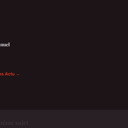
nuel
les Actu →
même sujet