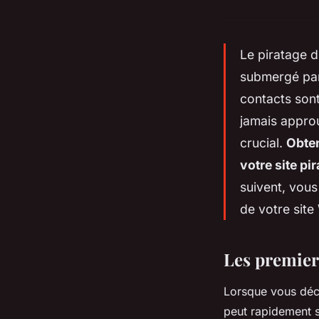
Le piratage d
submergé par
contacts son
jamais approu
crucial.
Obten
votre site pir
suivent, vou
de votre sit
Les premiers
Lorsque vous dé
peut rapidement s'