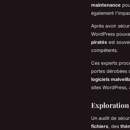
maintenance
pour
également l'impac
Après avoir sécur
WordPress pouv
piratés
est souven
compétents.
Ces experts proc
portes dérobées 
logiciels malveill
sites WordPress, 
Exploration
Un audit de sécur
fichiers
, des
thè