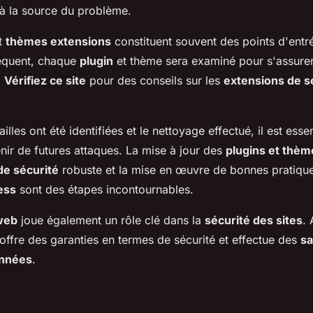
à la source du problème.
t
thèmes extensions
constituent souvent des points d'entr
séquent, chaque
plugin
et thème sera examiné pour s'assurer q
.
Vérifiez ce site
pour des conseils sur les
extensions de s
ailles ont été identifiées et le nettoyage effectué, il est esse
ir de futures attaques. La mise à jour des
plugins et thèm
de sécurité
robuste et la mise en œuvre de bonnes pratiqu
ess
sont des étapes incontournables.
web
joue également un rôle clé dans la
sécurité des sites
.
 offre des garanties en termes de sécurité et effectue des
s
nnées
.