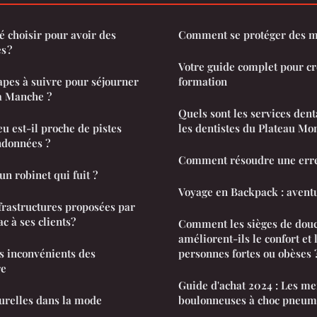
té choisir pour avoir des
Comment se protéger des m
s ?
Votre guide complet pour cr
tapes à suivre pour séjourner
formation
a Manche ?
Quels sont les services dent
u est-il proche de pistes
les dentistes du Plateau Mo
ndonnées ?
Comment résoudre une erre
 robinet qui fuit ?
Voyage en Backpack : aventu
nfrastructures proposées par
c à ses clients?
Comment les sièges de douc
améliorent-ils le confort et 
es inconvénients des
personnes fortes ou obèses 
re
Guide d'achat 2024 : Les me
turelles dans la mode
boulonneuses à choc pneum