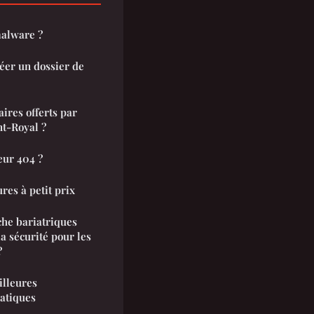
alware ?
éer un dossier de
aires offerts par
nt-Royal ?
ur 404 ?
res à petit prix
he bariatriques
la sécurité pour les
?
illeures
atiques