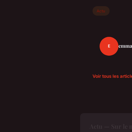
Actu
emma
E
Voir tous les artic
Actu — Sur le 