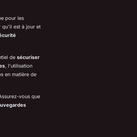
ée pour les
u'il est à jour et
écurité
ntiel de
sécuriser
es
, l'utilisation
es en matière de
 Assurez-vous que
auvegardes