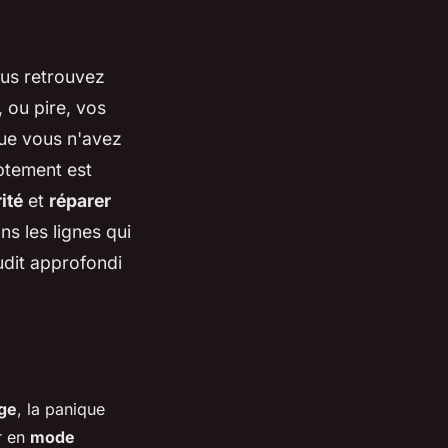
ous retrouvez
ou pire, vos
que vous n'avez
mptement est
ité
et
réparer
s les lignes qui
udit approfondi
age
, la panique
er en
mode