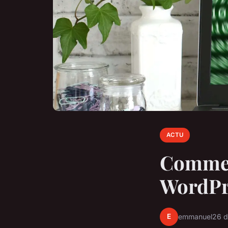
ACTU
Comment
WordPre
E
emmanuel
26 