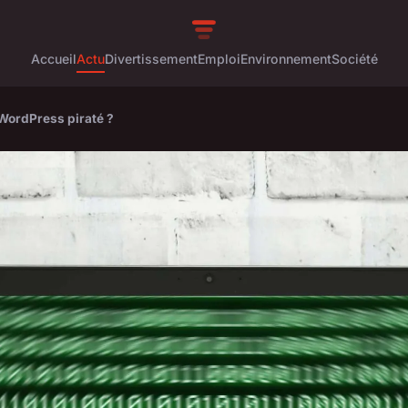
Accueil
Actu
Divertissement
Emploi
Environnement
Société
 WordPress piraté ?