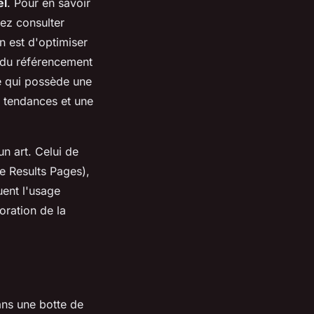
el
. Pour en savoir
vez consulter
n est d'optimiser
e du référencement
ne qui possède une
s tendances et une
un art. Celui de
e Results Pages),
uent l'usage
oration de la
ans une botte de