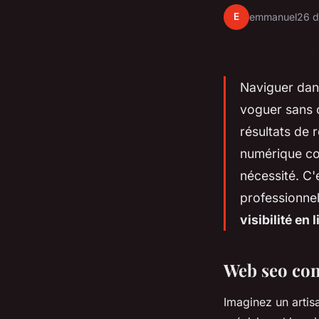
E
emmanuel
26 
Naviguer dan
voguer sans c
résultats de 
numérique co
nécessité. C'e
professionne
visibilité en 
Web seo con
Imaginez un artis