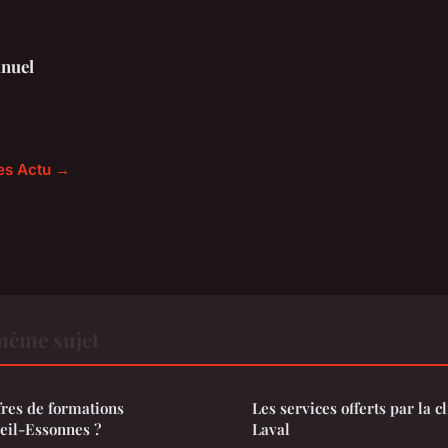
nuel
les Actu →
même sujet
fres de formations
Les services offerts par la c
eil-Essonnes ?
Laval