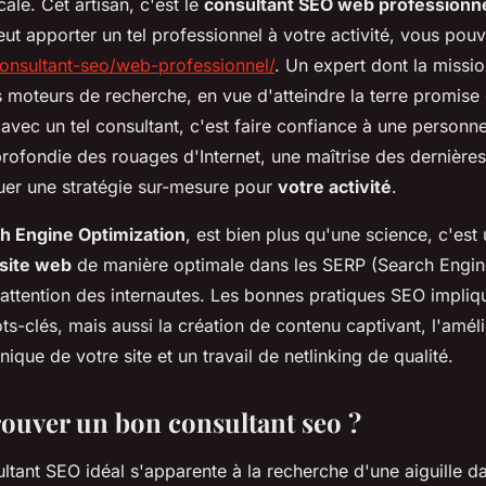
cale. Cet artisan, c'est le
consultant SEO web professionn
eut apporter un tel professionnel à votre activité, vous pou
consultant-seo/web-professionnel/
. Un expert dont la missio
es moteurs de recherche, en vue d'atteindre la terre promis
r avec un tel consultant, c'est faire confiance à une person
ofondie des rouages d'Internet, une maîtrise des dernière
uer une stratégie sur-mesure pour
votre activité
.
h Engine Optimization
, est bien plus qu'une science, c'est 
site web
de manière optimale dans les SERP (Search Engin
l'attention des internautes. Les bonnes pratiques SEO impliq
s-clés, mais aussi la création de contenu captivant, l'améli
que de votre site et un travail de netlinking de qualité.
uver un bon consultant seo ?
ltant SEO idéal s'apparente à la recherche d'une aiguille d