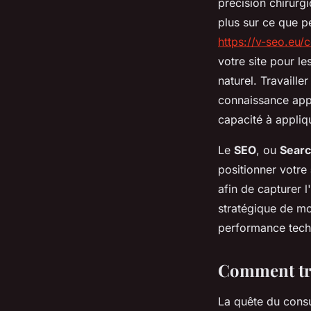
précision chirurgi
plus sur ce que p
https://v-seo.eu/
votre site pour l
naturel. Travaille
connaissance appr
capacité à appliq
Le
SEO
, ou
Searc
positionner votre
afin de capturer 
stratégique de mot
performance techni
Comment tro
La quête du consu