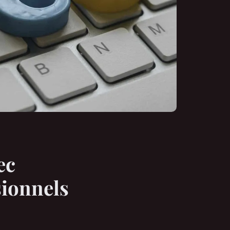
ec
sionnels